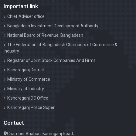
পরিচালনা পর্ষদের ১০ম সভার কার্যবিবরনী
Important link
নির্বাচন আপিল বোর্ড-২০২৩ (২০২৪-২০২৬) দ্বি-বার্ষিক মেয়াদের নির্বাচন
Chief Adviser office
Bangladesh Investment Development Authority
নির্বাচন বোর্ড-২০২৩, ( ২০২৪-২০২৬) দ্বি-বার্ষিক মেয়াদের নির্বাচন
National Board of Revenue, Bangladesh
চেম্বারের ১০ম সভার নোটিশ।
The Federation of Bangladesh Chambers of Commerce &
Industry
২০২৩-২৪ সালের সদস্যপদ নবায়ন করন নোটিশ
Registrar of Joint Stock Companies And Firms
চেম্বারের সকল সদস্যগণকে জানাই পবিত্র ঈদুল আযহার শুভেচ্ছা। ঈদ
Kishoreganj District
মোবারক।
Ministry of Commerce
কাচাঁমাল ব্যবসায়ীদের সাথে মতবিনিময় সভার নোটিশ। 05-06-2023
Ministry of Industry
Kishoreganj DC Office
34TH AGM HELD ON 29 APRIL 2023 SATURDAY AT
10.00 AM
Kishoreganj Police Super
২৬ মার্চ মহান স্বাধীনতা দিবস
Contact
Chamber Bhaban, Karimganj Road,