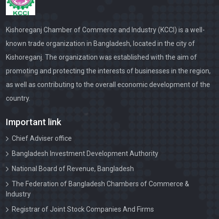
2025 and 2025-2026
Kishoreganj Chamber of Commerce and Industry (KCCI) is a well-
Kishoreganj Chamber Election schedule for term of
2024-2025 and 2025-2026
known trade organization in Bangladesh, located in the city of
Kishoreganj. The organization was established with the aim of
পরিচালনা পর্ষদের ১০ম সভার কার্যবিবরনী
promoting and protecting the interests of businesses in the region,
নির্বাচন আপিল বোর্ড-২০২৩ (২০২৪-২০২৬) দ্বি-বার্ষিক মেয়াদের নির্বাচন
as well as contributing to the overall economic development of the
country.
নির্বাচন বোর্ড-২০২৩, ( ২০২৪-২০২৬) দ্বি-বার্ষিক মেয়াদের নির্বাচন
Important link
চেম্বারের ১০ম সভার নোটিশ।
Chief Adviser office
২০২৩-২৪ সালের সদস্যপদ নবায়ন করন নোটিশ
Bangladesh Investment Development Authority
চেম্বারের সকল সদস্যগণকে জানাই পবিত্র ঈদুল আযহার শুভেচ্ছা। ঈদ
National Board of Revenue, Bangladesh
মোবারক।
The Federation of Bangladesh Chambers of Commerce &
Industry
কাচাঁমাল ব্যবসায়ীদের সাথে মতবিনিময় সভার নোটিশ। 05-06-2023
Registrar of Joint Stock Companies And Firms