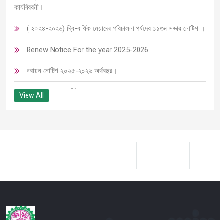
কার্যবিবরনী।
( ২০২৪-২০২৬) দ্বি-বার্ষিক মেয়াদের পরিচালনা পর্ষদের ১১তম সভার নোটিশ ।
Renew Notice For the year 2025-2026
নবায়ন নোটিশ ২০২৫-২০২৬ অর্থবছর।
চেম্বারের ৩৬তম বার্ষিক সাধারণ সভা ২০২৫ তাং: ০৩/০৫/২০২৫
View All
জরুরী বিজ্ঞপ্তি
25-02-2025 6th Ec Meeting for Board of Director
৫ম ইসি সভার নোটিশ
২০২৪-২৫ অর্থবছরের নবায়ন নোটিশ।
Fsdsdf
Kishoreganj Chamber Election Notice for term of 2024-