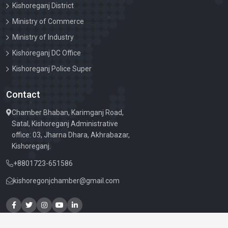
34TH AGM HELD ON 29 APRIL 2023 SATURDAY AT
Kishoreganj District
10.00 AM
Ministry of Commerce
২৬ মার্চ মহান স্বাধীনতা দিবস
Ministry of Industry
Kishoreganj DC Office
Kishoreganj Police Super
Contact
Chamber Bhaban, Karimganj Road,
Satal, Kishoreganj Administrative
office: 03, Jharna Dhara, Akhrabazar,
Kishoreganj.
+8801723-651586
kishoregonjchamber@gmail.com