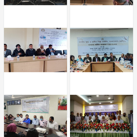
নাসিব সিনিয়র সহ-সভাপতি জনাব
নাসিব- এর ৩৭তম বার্ষিক সাধারণ
মোহাম্মদ মুজিবুর রহমান নীলফামারী
সভা-২০২২ অনুষ্ঠিত
জেলা শাখায়
ঢাকায় এসএমই'র জন্য পণ্য ব্র্যান্ডিং
36th Annual General
এবং বিপণন বিষয়ে 5 দিনব্যাপী
Meeting'2021 of
প্রশিক্ষণ
"National Association of
Small and Cottage
Industries of
Bangladesh(NASCIB)