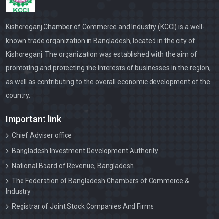
২০২৪-২৫ অর্থবছরের নবায়ন নোটিশ।
Fsdsdf
Kishoreganj Chamber of Commerce and Industry (KCCI) is a well-
known trade organization in Bangladesh, located in the city of
Kishoreganj Chamber Election Notice for term of 2024-
Kishoreganj. The organization was established with the aim of
2025 and 2025-2026
promoting and protecting the interests of businesses in the region,
Kishoreganj Chamber Election schedule for term of
as well as contributing to the overall economic development of the
2024-2025 and 2025-2026
country.
পরিচালনা পর্ষদের ১০ম সভার কার্যবিবরনী
Important link
নির্বাচন আপিল বোর্ড-২০২৩ (২০২৪-২০২৬) দ্বি-বার্ষিক মেয়াদের নির্বাচন
Chief Adviser office
Bangladesh Investment Development Authority
নির্বাচন বোর্ড-২০২৩, ( ২০২৪-২০২৬) দ্বি-বার্ষিক মেয়াদের নির্বাচন
National Board of Revenue, Bangladesh
চেম্বারের ১০ম সভার নোটিশ।
The Federation of Bangladesh Chambers of Commerce &
Industry
২০২৩-২৪ সালের সদস্যপদ নবায়ন করন নোটিশ
Registrar of Joint Stock Companies And Firms
চেম্বারের সকল সদস্যগণকে জানাই পবিত্র ঈদুল আযহার শুভেচ্ছা। ঈদ