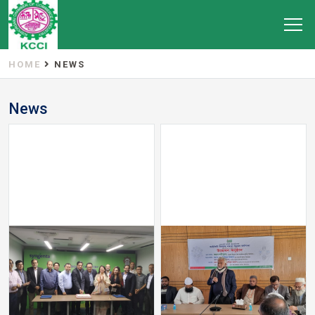
HOME
NEWS
News
22.03.2023 Successfully
কিশোরগঞ্জ জেলায় এসএমই সংশ্লিষ্ট
complete MoU Signing
ট্রেডবডিজের দক্ষতা উন্নয়ন বিষয়
Ceremony between
কর্মশালা
NASCIB and Syngenta
Bangladesh Ltd.